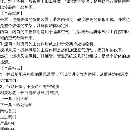
作。炉子本身一般被用于加工杆类，轴承类等零件，是热处理行业使用率
比较高的一款炉子。
【产品结构】
外罩：也是炉体的保护装置，通常由强度、硬度较高的钢板组成。外罩也
是整个炉体的支架，以确保炉体稳定性。
内筒：内筒的主要作用是用于隔离空气，可以充分地将烟气和工件控制区
域的空气分隔开来。
对流筒：对流筒的主要作用就是用于分离待处理物料。
搅拌风扇：搅拌风扇的主要作用是起到加速空气流动，提升加热效率。
燃机：燃机又由风机、排烟管、管道系统这几部分组成，是整个炉体的加
热源。
【产品特点】
1、井式炉配有相应的通风装置，可以促进空气内循环，从而使炉内温度
更加均匀。
2、节能环保，不会产生有害物质。
相关标签：
长白电炉系列
,
井式炉
,
上一条：
回火炉
下一条：
热处理炉
网站首页
走进我们
产品中心
新闻中心